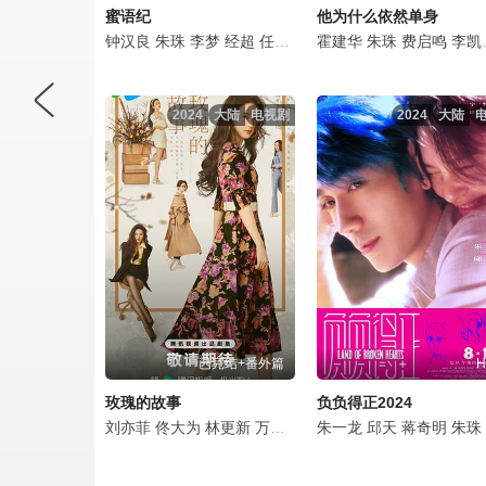
蜜语纪
他为什么依然单身
钟汉良
朱珠
李梦
经超
任彬
徐海乔
霍建华
郭晓婷
朱珠
高卿尘
费启鸣
海陆
李凯馨
2024
大陆
电视剧
2024
大陆
已完结+番外篇
H
玫瑰的故事
负负得正2024
刘亦菲
佟大为
林更新
万茜
林一
朱一龙
彭冠英
邱天
霍建华
蒋奇明
朱珠
朱珠
吴