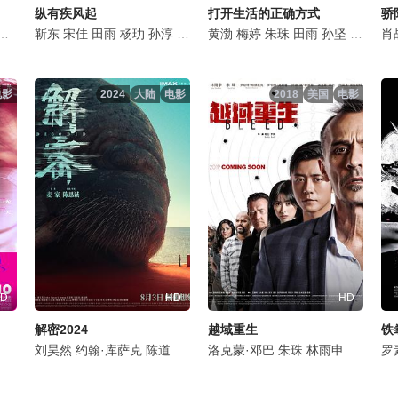
纵有疾风起
打开生活的正确方式
骄
那家威
范静祎
程一丹
靳东
张瑶
宋佳
刘佳
田雨
董思怡
杨玏
孙淳
李易祥
倪大红
黄渤
梁静
梅婷
辛芷蕾
朱珠
沙宝亮
田雨
孙坚
张铎
邹元清
朱珠
肖
张
电影
2024
大陆
电影
2018
美国
电影
D
HD
HD
解密2024
越域重生
铁
彼
王一通
王名扬
刘昊然
陈明昊
黄羿
夏力薪
约翰·库萨克
茂涛
李晓川
于慧
阎青妤
陈道明
薛旭春
蓝盈莹
吴彦祖
刘恩佳
洛克蒙·邓巴
陈瑶
俞飞鸿
吴玉芳
陈思诚
朱珠
侯长荣
林雨申
任璐遥
张月
罗伯特·
陈雨锶
刘钧
罗