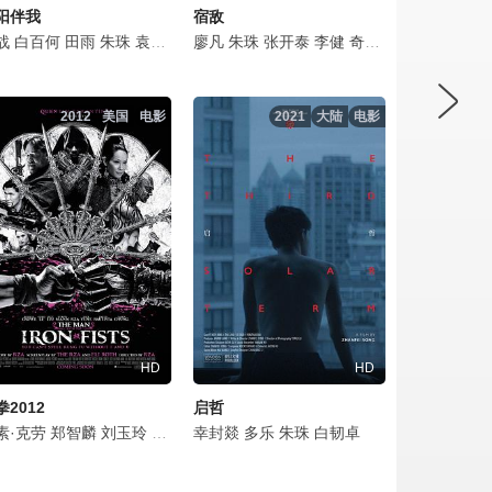
阳伴我
宿敌
战
瑶
刘海蓝
白百何
周劢劼
荣梓杉
田雨
王玉雯
朱珠
曹曦文
袁文康
李洪涛
刘迅
廖凡
刘斌
向涵之
朱珠
杨昆
张开泰
吴幸键
曾黎
李健
韩秋池
海一天
奇道
杨皓宇
马渝捷
王琳
张志坚
代乐
2012
美国
电影
2021
大陆
电影
HD
HD
拳2012
启哲
克耐普
素·克劳
王雨甜
高曙光
托姆·威廉姆斯
周游
蒋雪鸣
郑智麟
朱珠
刘玉玲
曹翠芬
罗伯特·帕特里克
帕姆·格里尔
吴彦姝
幸封燚
许还山
戴夫·巴蒂斯塔
多乐
阿莫里·诺拉斯科
王宝强
朱珠
肖央
白韧卓
罗伯特·菲茨杰拉德·
潘粤明
安迪·麦肯济
沙宝亮
欧阳
乔迪