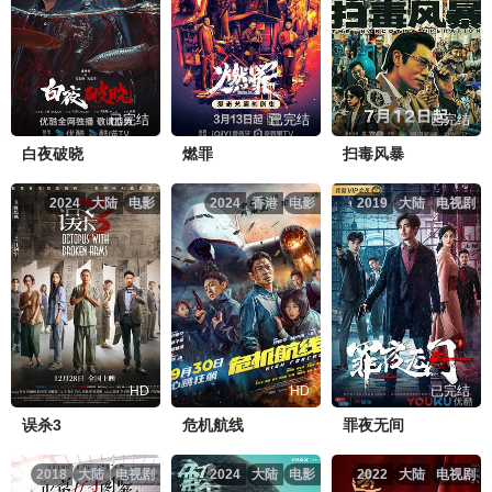
已完结
已完结
已完结
白夜破晓
燃罪
扫毒风暴
2024
大陆
电影
2024
香港
电影
2019
大陆
电视剧
HD
HD
已完结
误杀3
危机航线
罪夜无间
2018
大陆
电视剧
2024
大陆
电影
2022
大陆
电视剧