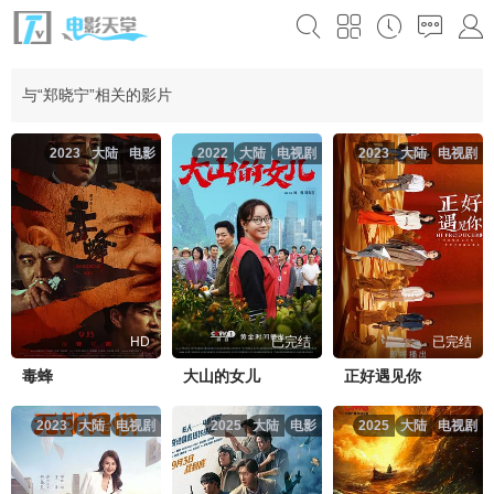
与“郑晓宁”相关的影片
2023
大陆
电影
2022
大陆
电视剧
2023
大陆
电视剧
HD
已完结
已完结
毒蜂
大山的女儿
正好遇见你
2023
大陆
电视剧
2025
大陆
电影
2025
大陆
电视剧