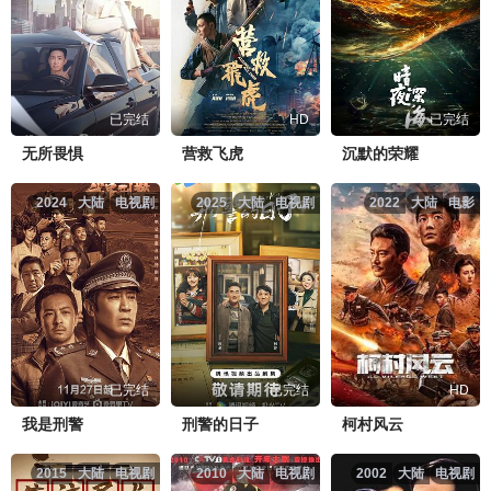
已完结
HD
已完结
无所畏惧
营救飞虎
沉默的荣耀
2024
大陆
电视剧
2025
大陆
电视剧
2022
大陆
电影
已完结
已完结
HD
我是刑警
刑警的日子
柯村风云
2015
大陆
电视剧
2010
大陆
电视剧
2002
大陆
电视剧