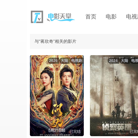
首页
电影
电视
与“蒋欣奇”相关的影片
2026
大陆
电视剧
2024
大陆
电
已完结
已完