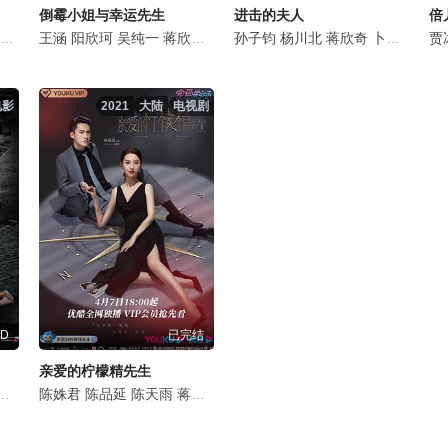
倒霉小姐与幸运先生
进击的夫人
倍
上白
陈柏言
吕晓霖
王涵
谢艺真
阳欣珂
杨帆
韩鹏翼
吴纯一
赵亦涵
蒋欣奇
赵靖舒玉
谷乐晨
孙子钧
徐艺琳
王化诚
杨川北
武志强
蒋欣奇
蒋欣奇
卜洛羽
李明轩
裴筝
贾
电影
2021
大陆
电视剧
D
已完结
亲爱的柠檬精先生
陆超
马丹旎
陈姝君
李艳冰
陈品延
云翔
陈天雨
邓琳颖
蒋欣奇
蔡祥宇
刘睿泽
孙晓伦
李佳臻