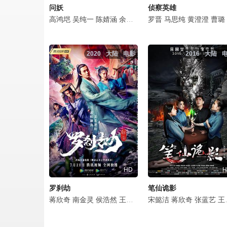
问妖
侦察英雄
高鸿垲
吴纯一
陈婧涵
余熠炀
蒋欣奇
罗晋
马思纯
宋鸿宇
黄澄澄
王希
孙一鸣
曹璐
2020
大陆
电影
2016
大陆
HD
H
罗刹劫
笔仙诡影
蒋欣奇
南金灵
侯浩然
王思洁
杨建邦
宋懿洁
郭震
蒋欣奇
梦然
张蓝艺
常丹丹
王燕阳