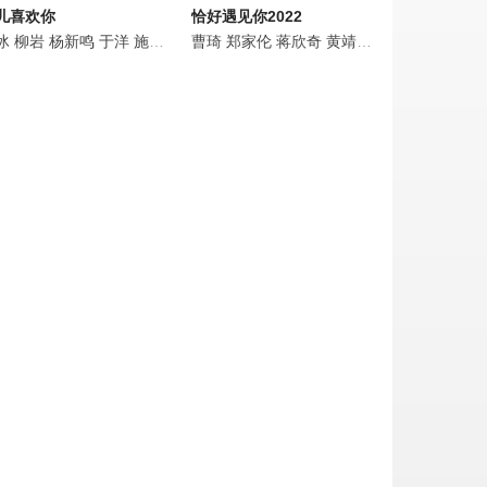
儿喜欢你
恰好遇见你2022
筝
冰
宋佳伦
柳岩
邢罗丹
高鑫
杨新鸣
柴子娣
柳明明
于洋
陈昊
施予斐
欧阳德嵘
杨大鹏
曹琦
郑家伦
高搏
陈冠宇
李昕亮
蒋欣奇
李厚基
黄允桐
黄靖媛
张野
张子墨
李昕哲
马嘉辰
蒋欣奇
傅伟杰
郭